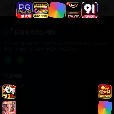
极速免费播放视频
极速免费播放视频
专注于提供最新国产热门电影电视剧免费在线观看服务， 高清流畅
播放，无插件，打造纯净的免费影视观看体验！
快速导航
首页推荐
精选剧情
热门动作
浪漫爱情