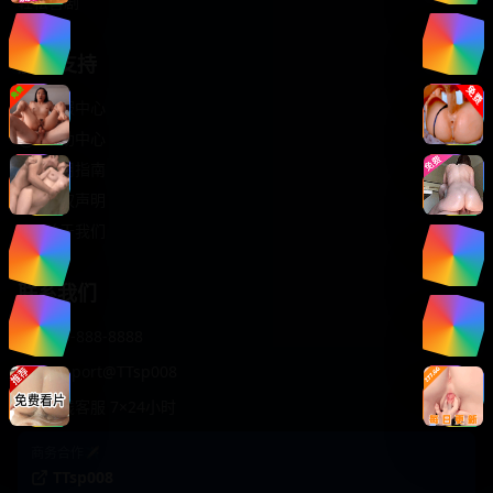
轻松喜剧
服务支持
客服中心
帮助中心
使用指南
版权声明
关于我们
联系我们
400-888-8888
support@TTsp008
在线客服 7×24小时
商务合作✈️
TTsp008