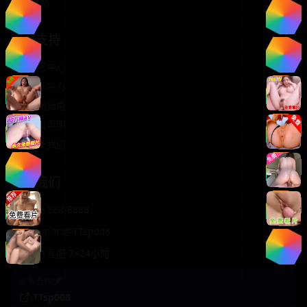
轻松喜剧
服务支持
客服中心
帮助中心
使用指南
版权声明
关于我们
联系我们
400-888-8888
support@TTsp008
在线客服 7×24小时
商务合作✈️
TTsp008